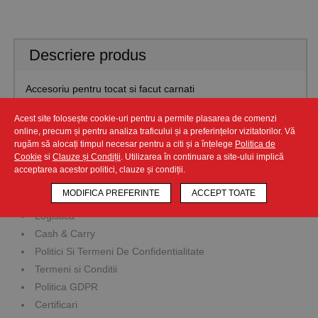
Descriere produs
Accesoriu pentru tocat si facut carnati
Acest site folosește cookie-uri pentru a permite plasarea de comenzi
online, precum și pentru analiza traficului și a preferințelor vizitatorilor. Vă
rugăm să alocați timpul necesar pentru a citi și a înțelege
Politica de
Companie
Cookie
si
Clauze și Condiții
. Utilizarea în continuare a site-ului implică
acceptarea acestor politici, clauze și condiții.
Prezentare Companie
MODIFICA PREFERINTE
ACCEPT TOATE
Service Bilancia
Logistica
Cash & Carry
Politici Si Termeni De Confidentialitate
Termeni si Conditii
Politica GDPR
Certificari