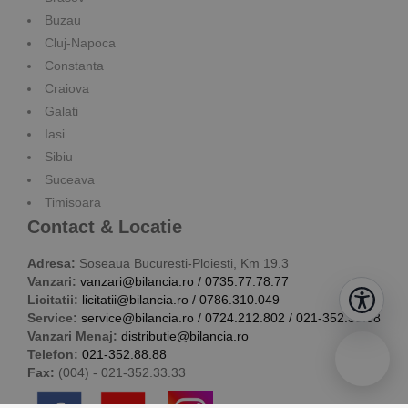
Buzau
Cluj-Napoca
Constanta
Craiova
Galati
Iasi
Sibiu
Suceava
Timisoara
Contact & Locatie
Adresa:
Soseaua Bucuresti-Ploiesti, Km 19.3
Vanzari:
vanzari@bilancia.ro
/
0735.77.78.77
Licitatii:
licitatii@bilancia.ro
/
0786.310.049
Service:
service@bilancia.ro
/
0724.212.802
/
021-352.38.68
Vanzari Menaj:
distributie@bilancia.ro
Telefon:
021-352.88.88
Fax:
(004) - 021-352.33.33