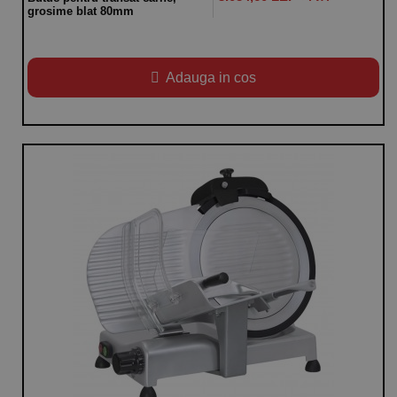
grosime blat 80mm
Adauga in cos