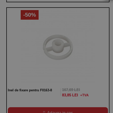
-50%
167,69 LEI
Inel de fixare pentru F0163-8
83,85 LEI
Adauga in cos