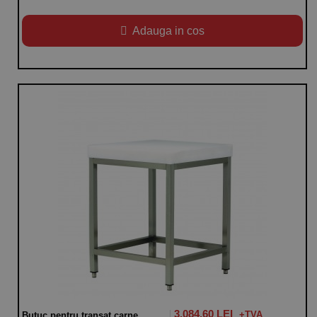
Adauga in cos
3.084,60 LEI
Butuc pentru transat carne,