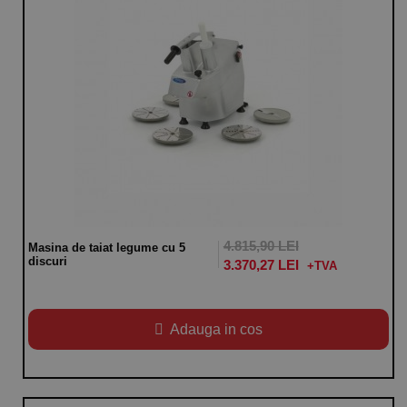
4.815,90 LEI
Masina de taiat legume cu 5
discuri
3.370,27 LEI
Adauga in cos