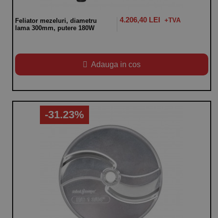
4.206,40 LEI
Feliator mezeluri, diametru
lama 300mm, putere 180W
Adauga in cos
-31.23%