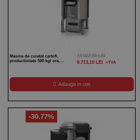
14.022,00 LEI
Masina de curatat cartofi,
productivitate 500 kg/ ora,
9.713,10 LEI
capacitate 18 kg, alimentare
380V, putere 900W
Adauga in cos
-30.77%