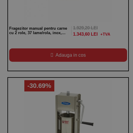
1.929,20 LEI
Fragezitor manual pentru carne
cu 2 role, 37 lame/rola, inox,
1.343,60 LEI
dimensiuni utile 175x25mm
Adauga in cos
-30.69%