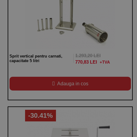
1.293,20 LEI
Sprit vertical pentru carnati,
capacitate 5 litri
770,83 LEI
Adauga in cos
-30.41%