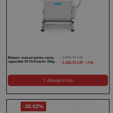
1.584,70 LEI
Malaxor manual pentru carne,
capacitate 20 litri/maxim 16kg
1.102,72 LEI
carne, inox
Adauga in cos
-30.02%