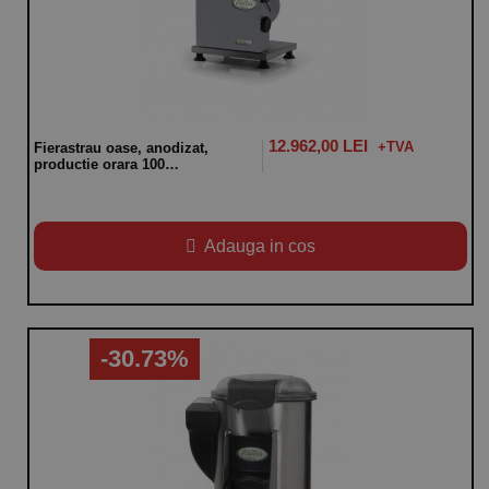
12.962,00 LEI
Fierastrau oase, anodizat,
productie orara 100
kg,alimentare 220V, putere
instalata: 750W
Adauga in cos
-30.73%