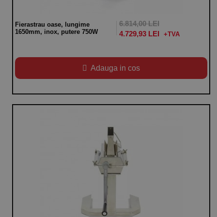
6.814,00 LEI
Fierastrau oase, lungime
1650mm, inox, putere 750W
4.729,93 LEI
Adauga in cos