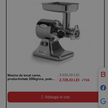
3.936,30 LEI
Masina de tocat carne,
productivitate 200kg/ora, putere
2.728,43 LEI
750W
Adauga in cos