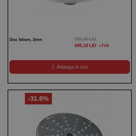
996,40 LEI
Disc feliere, 2mm
685,18 LEI
Adauga in cos
-31.6%