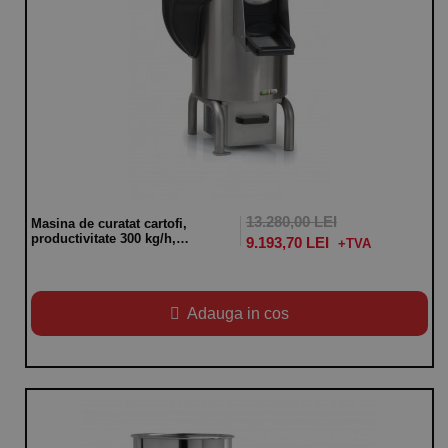
13.280,00 LEI
Masina de curatat cartofi,
productivitate 300 kg/h,
9.193,70 LEI
capacitate 10 kg, alimentare
380V, putere 550W
Adauga in cos