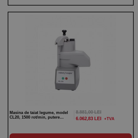
8.881,00 LEI
Masina de taiat legume, model
CL20, 1500 rot/min, putere
6.062,83 LEI
400W