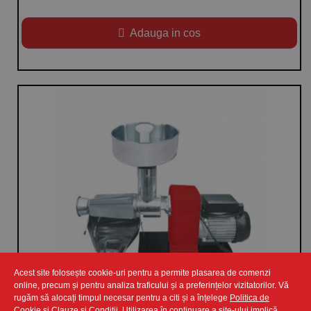
Adauga in cos
Acest site folosește cookie-uri pentru a permite plasarea de comenzi
online, precum și pentru analiza traficului și a preferințelor vizitatorilor. Vă
rugăm să alocați timpul necesar pentru a citi și a înțelege
Politica de
Cookie
si
Clauze și Condiții
. Utilizarea în continuare a site-ului implică