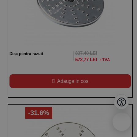
837,40 LEI
Disc pentru razuit
572,77 LEI
Adauga in cos
-31.6%