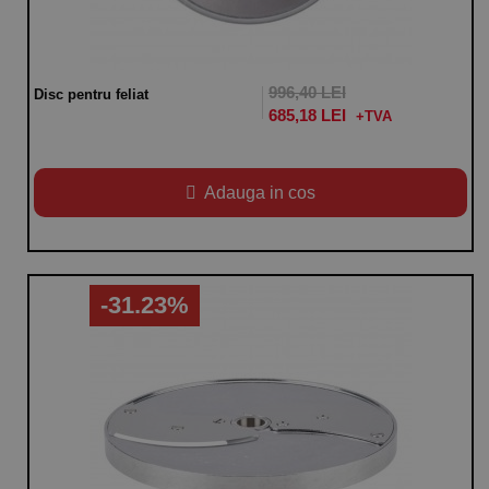
996,40 LEI
Disc pentru feliat
685,18 LEI
Adauga in cos
-31.23%