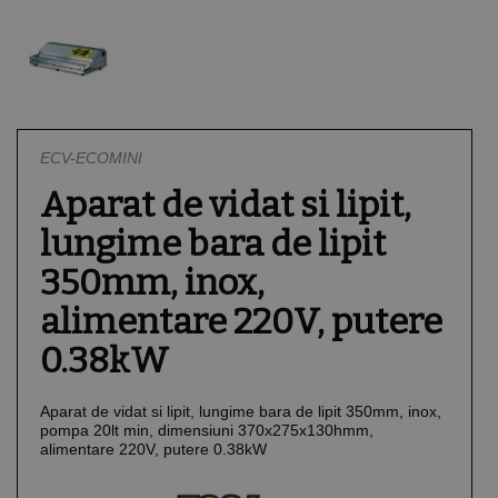
Sisteme de ventilatie
Vitrine Pizza
Formare aluat
Rotisoare
Vitrine
Mentinere la rece
Mese congelare
Spalare
Gelaterie
Salamandre
Pubele
Mese reci
Unica folosinta
Mixere
Plite cu inductie
Suport pentru farfurii
ECV-ECOMINI
Igiena
Malaxoare aluat
Tostiere
Aparat de vidat si lipit,
lungime bara de lipit
Preparare creme
350mm, inox,
Refrigerare patiserie
alimentare 220V, putere
Vitrine cofetarie/patis
0.38kW
Aparat de vidat si lipit, lungime bara de lipit 350mm, inox,
pompa 20lt min, dimensiuni 370x275x130hmm,
alimentare 220V, putere 0.38kW