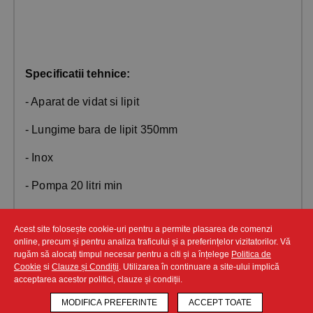
Specificatii tehnice:
- Aparat de vidat si lipit
- Lungime bara de lipit 350mm
- Inox
- Pompa 20 litri min
- Dimensiuni 370x275x130hmm
Acest site folosește cookie-uri pentru a permite plasarea de comenzi
- Greutate 8kg
online, precum și pentru analiza traficului și a preferințelor vizitatorilor. Vă
rugăm să alocați timpul necesar pentru a citi și a înțelege
Politica de
Cookie
si
Clauze și Condiții
. Utilizarea în continuare a site-ului implică
- Capacitatea pompei de vacuum: Q = 20/24 LT/MIN
acceptarea acestor politici, clauze și condiții.
- Alimentare 220V
MODIFICA PREFERINTE
ACCEPT TOATE