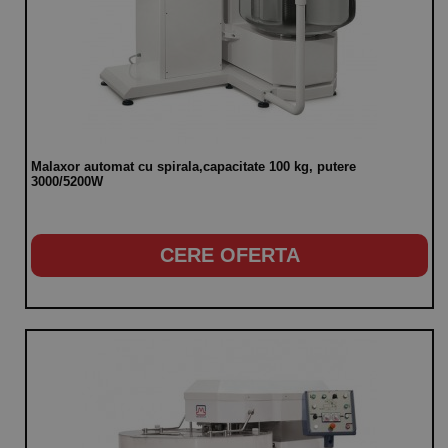
Malaxor automat cu spirala,capacitate 100 kg, putere
3000/5200W
CERE OFERTA