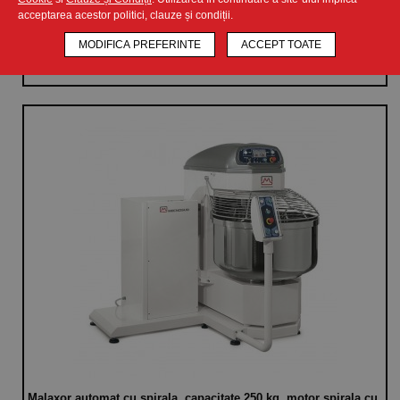
acceptarea acestor politici, clauze și condiții.
CERE OFERTA
MODIFICA PREFERINTE
ACCEPT TOATE
Malaxor automat cu spirala, capacitate 250 kg, motor spirala cu