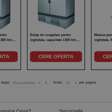
entru
Dulap de congelare pentru
Masina pen
inghetata, capacitate 1300 litri,
inghetata, f
5 litri.
putere 6000W
spaghete, 
RTA
CERE OFERTA
CE
 dupa
Arata
per pagina
reseaza Ceva?
Sucursale