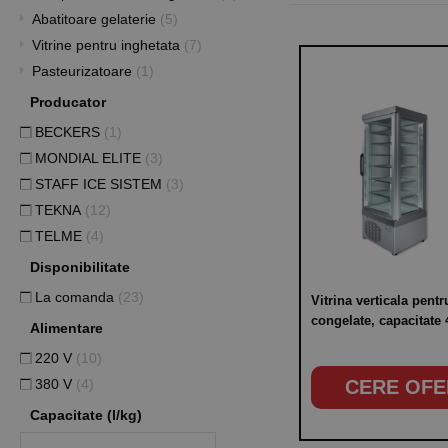
Abatitoare gelaterie
(5)
Vitrine pentru inghetata
(7)
Pasteurizatoare
(1)
Producator
BECKERS
(1)
MONDIAL ELITE
(3)
STAFF ICE SISTEM
(3)
TEKNA
(12)
TELME
(4)
Disponibilitate
La comanda
(23)
Vitrina verticala pent
congelate, capacitate 4
Alimentare
temperatura de lucru 
220 V
(10)
-15°C, putere 750W
380 V
(4)
CERE OFE
Capacitate (l/kg)