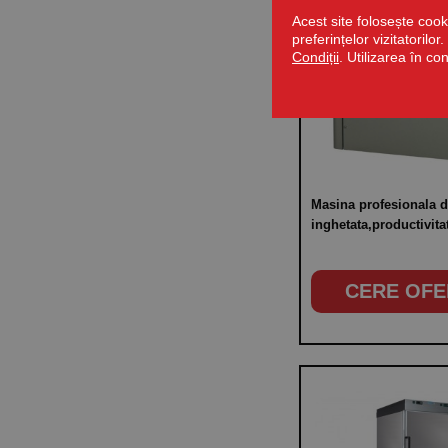
Acest site folosește cook
preferințelor vizitatorilo
Condiții
. Utilizarea în co
Masina profesionala 
inghetata,productivitat
inghetata/h, alimentar
putere 1010W
CERE OFE