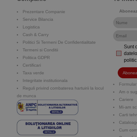
Aboneaza
Prezentare Companie
Service Bilancia
Logistica
Cash & Carry
Politici Si Termeni De Confidentialitate
Sunt 
Termeni si Conditii
datelo
Politica GDPR
polit
Certificari
Taxa verde
Abonea
Integritate institutionala
Formular 
Reguli privind combaterea hartuirii la locul
Am o suge
de munca
Cariere
Mi-am sc
Carti teh
Cataloag
Cum co