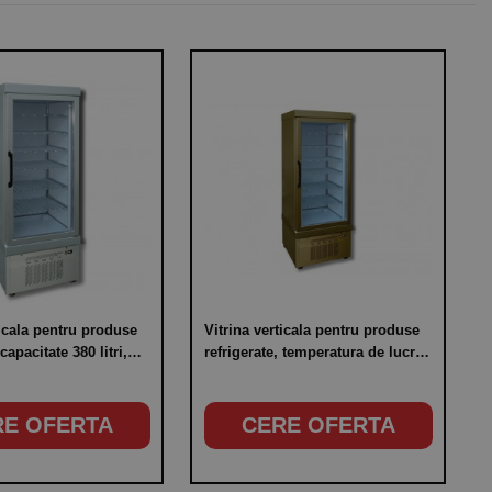
ticala pentru produse
Vitrina verticala pentru produse
 capacitate 380 litri,
refrigerate, temperatura de lucru
 de lucru -15°C/-25°C,
-15°C/-25°C, putere 400W
W
RE OFERTA
CERE OFERTA