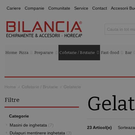
Cariere
Companie
Comunitate
Service
Contact
Accesorii Bu
Home
Pizza
Preparare
Cofetarie / Brutarie
Fast-food
Bar
Gelaterie
Home
Cofetarie / Brutarie
Gelat
Filtre
Categorie
Masini de inghetata
(7)
23 Articol(e)
Sorteaza
Dulapuri mentinere inghetata
(3)