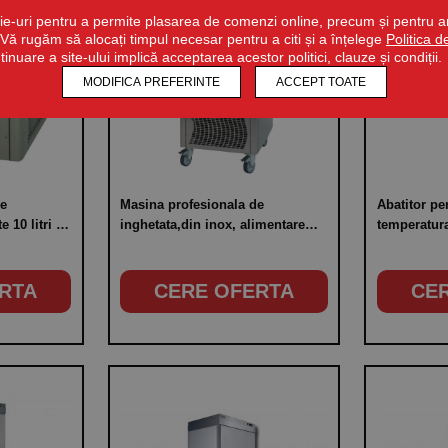
ie-uri pentru a permite plasarea de comenzi online, precum și pentru ana
r. Vă rugăm să alocați timpul necesar pentru a citi și a înțelege
Politica 
ntinuare a site-ului implică acceptarea acestor politici, clauze și condiții.
MODIFICA PREFERINTE
ACCEPT TOATE
de
Masina profesionala de
Abatitor pen
e 10 litri de
inghetata,din inox, alimentare
temperatura
e 220V,
220V, putere 1010W
40°C, capaci
RTA
CERE OFERTA
CE