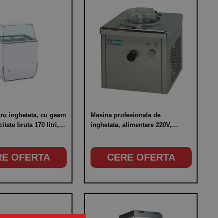
tru inghetata, cu geam
Masina profesionala de
itate bruta 170 litri,
inghetata, alimentare 220V,
 de lucru -18°C /
putere 550W
RE OFERTA
CERE OFERTA