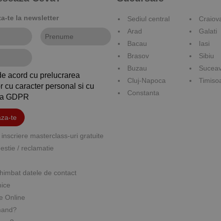
-te la newsletter
Sediul central
Craiov
Arad
Galati
Bacau
Iasi
Brasov
Sibiu
Buzau
Sucea
de acord cu prelucrarea
Cluj-Napoca
Timiso
r cu caracter personal si cu
Constanta
ica GDPR
za-te
inscriere masterclass-uri gratuite
stie / reclamatie
himbat datele de contact
nice
e Online
mand?