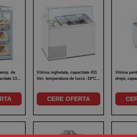
 temp. de
Vitrina inghetata, capacitate 431
Vitrina pen
acitate 130
litri, temperatura de lucru -18°C /
drept, capac
-25°C, putere 280W
temperatura
-25°C
RTA
CERE OFERTA
CE