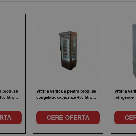
ru produse
Vitrina verticala pentru produse
Vitrina ver
50 litri,
congelate, capacitate 450 litri,
refrigerate,
-25°C/
temperatura de lucru -25°C/-15°C,
temperatura
putere 750W
putere 400
RTA
CERE OFERTA
CE