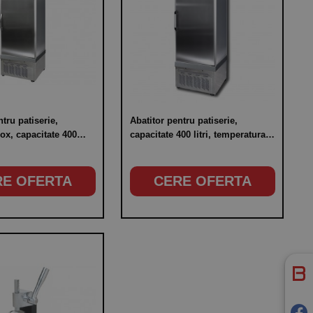
tru patiserie,
Abatitor pentru patiserie,
tate 400
capacitate 400 litri, temperatura
ratura de lucru -18°C -
de lucru -18°C / -40°C
RE OFERTA
CERE OFERTA