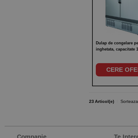
Dulap de congelare p
inghetata, capacitate 1300 litri-
pana la 96 cuve de cap.
CERE OFE
23 Articol(e)
Sorteaza
Companie
Te Inte