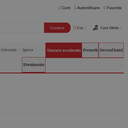
Cont
Autentificare
Favorite
Cautare
Cos
Cere Oferta
 folosinta
Igiena
Promotii
Second hand
Vanzare accelerata
Evenimente