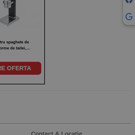
tru spaghete de
orme de taitei,
lasagna, sparanghel
RE OFERTA
Contact & Locatie