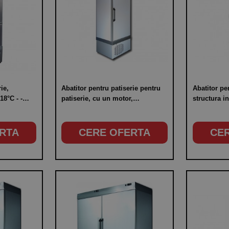
ie,
Abatitor pentru patiserie pentru
Abatitor pen
18°C - -
patiserie, cu un motor,
structura inox, capaci
temperatura de lucru -18°C/-40°C,
litri, tempe
capacitate 500 litri
-40°C
RTA
CERE OFERTA
CE