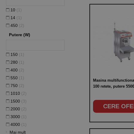
10
(1)
14
(1)
450
(2)
Putere (W)
150
(1)
280
(1)
400
(2)
550
(1)
Masina multifunctiona
750
(2)
100 retete, putere 55
1010
(2)
1500
(3)
CERE OFE
2000
(2)
3000
(1)
4000
(1)
Mai mult