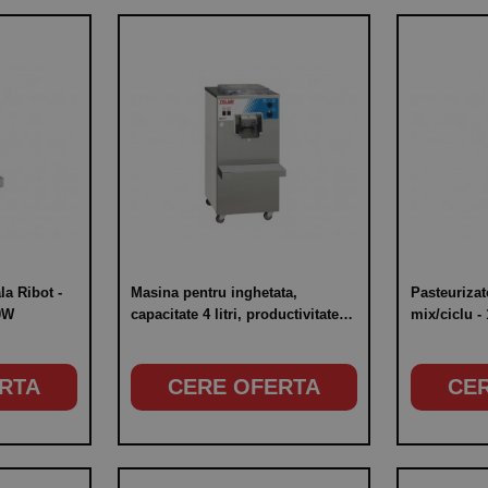
la Ribot -
Masina pentru inghetata,
Pasteurizat
00W
capacitate 4 litri, productivitate
mix/ciclu - 
orara 20 litri
380V, pute
RTA
CERE OFERTA
CE