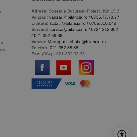
Adresa:
Soseaua Bucuresti-Ploiesti, Km 19.3
a
Vanzari:
vanzari@bilancia.ro
/
0735.77.78.77
Licitatii:
licitatii@bilancia.ro
/
0786.310.049
Service:
service@bilancia.ro
/
0724.212.802
/
021-352.38.68
Vanzari Menaj:
distributie@bilancia.ro
va
Telefon:
021-352.88.88
ara
Fax:
(004) - 021-352.33.33