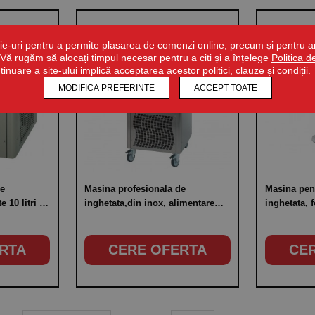
ie-uri pentru a permite plasarea de comenzi online, precum și pentru ana
r. Vă rugăm să alocați timpul necesar pentru a citi și a înțelege
Politica 
ntinuare a site-ului implică acceptarea acestor politici, clauze și condiții.
MODIFICA PREFERINTE
ACCEPT TOATE
de
Masina profesionala de
Masina pen
e 10 litri de
inghetata,din inox, alimentare
inghetata, f
e 220V,
220V, putere 1010W
spaghete, 
RTA
CERE OFERTA
CE