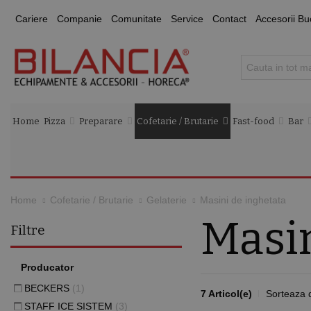
Cariere
Companie
Comunitate
Service
Contact
Accesorii Bu
Home
Pizza
Preparare
Cofetarie / Brutarie
Fast-food
Bar
Masini de inghetata
Home
Cofetarie / Brutarie
Gelaterie
Masin
Filtre
Producator
BECKERS
(1)
7 Articol(e)
Sorteaza 
STAFF ICE SISTEM
(3)