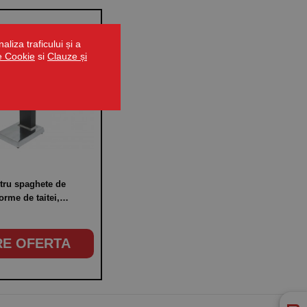
liza traficului și a
de Cookie
si
Clauze și
tru spaghete de
orme de taitei,
lasagna, sparanghel
RE OFERTA