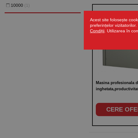
10000
(1)
Acest site folosește cook
preferințelor vizitatorilo
Condiții
. Utilizarea în co
Masina profesionala 
inghetata,productivitat
inghetata/h, alimentar
putere 1010W
CERE OFE