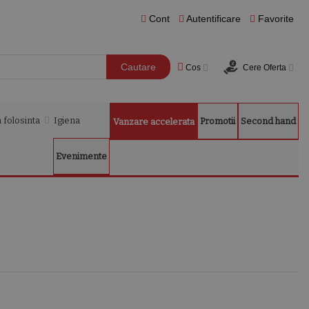
Cont
Autentificare
Favorite
Cautare
Cos
Cere Oferta
 folosinta
Igiena
Promotii
Second hand
Vanzare accelerata
Evenimente