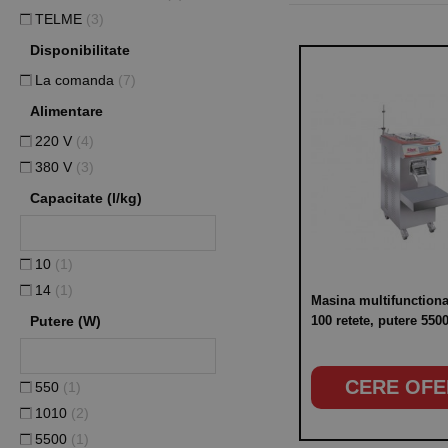
TELME
(3)
Disponibilitate
La comanda
(7)
Alimentare
220 V
(4)
380 V
(3)
Capacitate (l/kg)
10
(1)
14
(1)
Masina multifunctiona
Putere (W)
100 retete, putere 55
CERE OFE
550
(1)
1010
(2)
5500
(1)