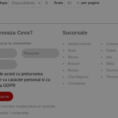
dupa
Arata
per pagina
reseaza Ceva?
Sucursale
-te la newsletter
Sediul central
Craiov
Arad
Galati
Bacau
Iasi
Brasov
Sibiu
Buzau
Sucea
de acord cu prelucrarea
Cluj-Napoca
Timiso
r cu caracter personal si cu
Constanta
ica GDPR
za-te
inscriere masterclass-uri gratuite
stie / reclamatie