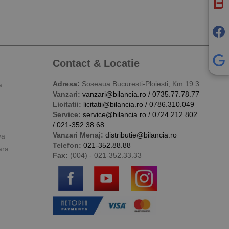
Contact & Locatie
Adresa:
Soseaua Bucuresti-Ploiesti, Km 19.3
a
Vanzari:
vanzari@bilancia.ro
/
0735.77.78.77
Licitatii:
licitatii@bilancia.ro
/
0786.310.049
Service:
service@bilancia.ro
/
0724.212.802
/
021-352.38.68
Vanzari Menaj:
distributie@bilancia.ro
va
Telefon:
021-352.88.88
ara
Fax:
(004) - 021-352.33.33