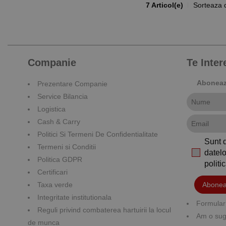
7 Articol(e)
Sorteaza 
Companie
Te Inte
Aboneaza
Prezentare Companie
Service Bilancia
Logistica
Cash & Carry
Politici Si Termeni De Confidentialitate
Sunt 
Termeni si Conditii
datelo
Politica GDPR
polit
Certificari
Taxa verde
Abonea
Integritate institutionala
Formular 
Reguli privind combaterea hartuirii la locul
Am o suge
de munca