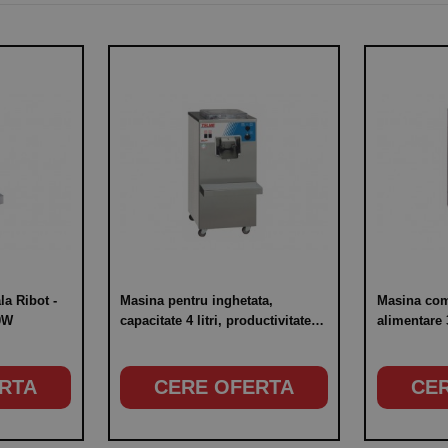
la Ribot -
Masina pentru inghetata,
Masina com
00W
capacitate 4 litri, productivitate
alimentare
orara 20 litri
RTA
CERE OFERTA
CE