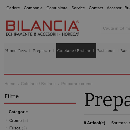
Cariere
Companie
Comunitate
Service
Contact
Accesorii Bu
Home
Pizza
Preparare
Cofetarie / Brutarie
Fast-food
Bar
Preparare creme
Home
Cofetarie / Brutarie
Prep
Filtre
Categorie
Creme
(5)
9 Articol(e)
Sorteaza 
Frisca
(2)