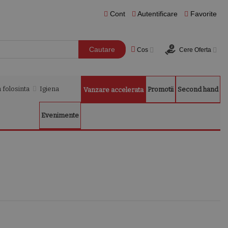
Cont
Autentificare
Favorite
Cautare
Cos
Cere Oferta
 folosinta
Igiena
Promotii
Second hand
Vanzare accelerata
Evenimente