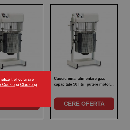
, alimentare gaz,
Cuocicrema, alimentare gaz,
liza traficului și a
de Cookie
si
Clauze și
0 litri, 2 viteze, putere
capacitate 50 litri, putere motor
W
375W
RE OFERTA
CERE OFERTA