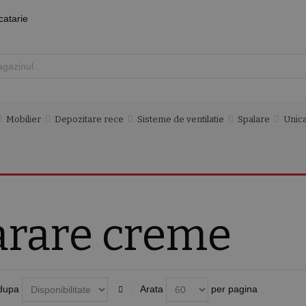
catarie
Mobilier
Depozitare rece
Sisteme de ventilatie
Spalare
Unica
arare creme
dupa
Arata
per pagina