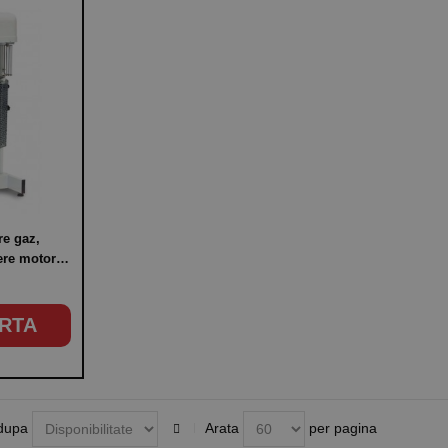
re gaz,
tere motor
RTA
dupa
Arata
per pagina