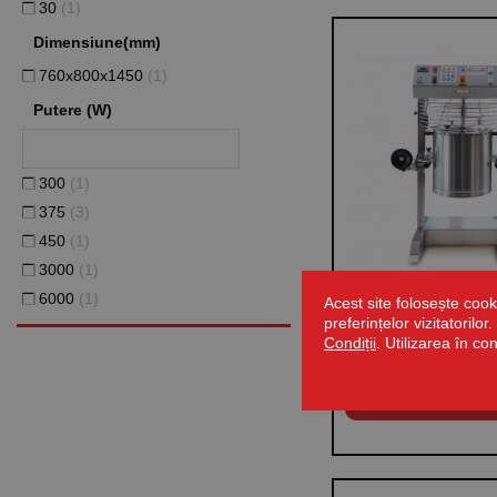
30
(1)
Dimensiune(mm)
760x800x1450
(1)
Putere (W)
300
(1)
375
(3)
450
(1)
3000
(1)
6000
(1)
Cuocicrema electrica,
Acest site folosește cook
preferințelor vizitatorilo
60 litri, putere reziste
Condiții
. Utilizarea în co
6000W, putere motor 
CERE OFE