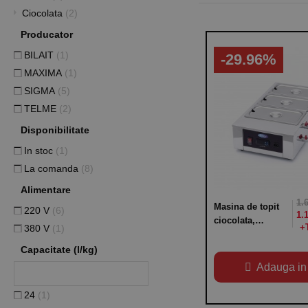
Ciocolata
(2)
Producator
BILAIT
(1)
-29.96%
MAXIMA
(1)
SIGMA
(5)
TELME
(2)
Disponibilitate
In stoc
(1)
La comanda
(8)
Alimentare
1.
Masina de topit
220 V
(6)
1.
ciocolata,
380 V
(1)
capacitate 3
GN1/3 cu
Capacitate (l/kg)
adancimea de
Adauga in
100mm
24
(1)