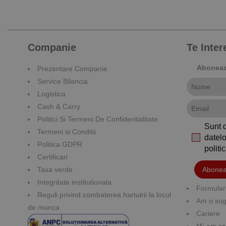
Companie
Te Inte
Aboneaza
Prezentare Companie
Service Bilancia
Logistica
Cash & Carry
Politici Si Termeni De Confidentialitate
Sunt 
Termeni si Conditii
datelo
Politica GDPR
polit
Certificari
Taxa verde
Abonea
Integritate institutionala
Formular 
Reguli privind combaterea hartuirii la locul
Am o suge
de munca
Cariere