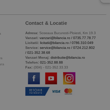
Contact & Locatie
Adresa:
Soseaua Bucuresti-Ploiesti, Km 19.3
a
Vanzari:
vanzari@bilancia.ro
/
0735.77.78.77
Licitatii:
licitatii@bilancia.ro
/
0786.310.049
Service:
service@bilancia.ro
/
0724.212.802
/
021-352.38.68
Vanzari Menaj:
distributie@bilancia.ro
va
Telefon:
021-352.88.88
ara
Fax:
(004) - 021-352.33.33