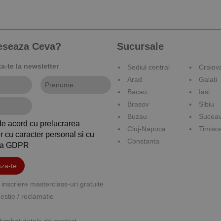
reseaza Ceva?
Sucursale
-te la newsletter
Sediul central
Craiov
Arad
Galati
Bacau
Iasi
Brasov
Sibiu
Buzau
Sucea
de acord cu prelucrarea
Cluj-Napoca
Timiso
r cu caracter personal si cu
Constanta
ica GDPR
za-te
inscriere masterclass-uri gratuite
stie / reclamatie