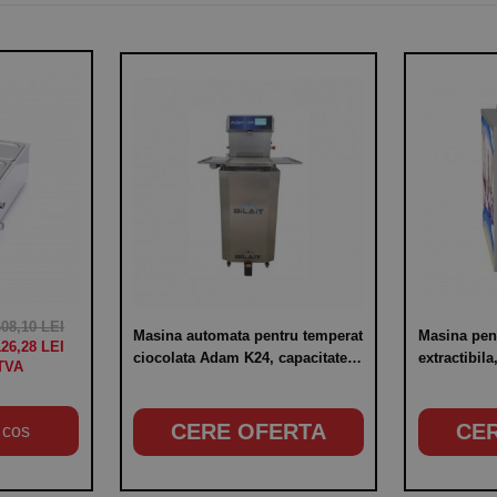
608,10 LEI
Masina automata pentru temperat
Masina pent
126,28 LEI
ciocolata Adam K24, capacitate
extractibila
24 kg, putere 3000W
100 litri
CERE OFERTA
CE
 cos