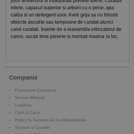
jurul tenderului si indepartati piesele libere. Curatati
rolele, capacul superior si arborii cu o perie, apa
calda si un detergent usor. Aveti grija sa nu folositi
obiecte ascutite sau tampoane de curatat atunci
cand curatati. Inainte de a reasambla intinzatorul de
carne, uscati bine piesele si montati masina la loc.
Companie
Prezentare Companie
Service Bilancia
Logistica
Cash & Carry
Politici Si Termeni De Confidentialitate
Termeni si Conditii