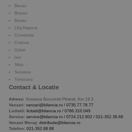
Bacau
Brasov
Buzau
Cluj-Napoca
Constanta
Craiova
Galati
Iasi
Sibiu
Suceava
Timisoara
Contact & Locatie
Adresa:
Soseaua Bucuresti-Ploiesti, Km 19.3
Vanzari:
vanzari@bilancia.ro
/
0735.77.78.77
Licitatii:
licitatii@bilancia.ro
/
0786.310.049
Service:
service@bilancia.ro
/
0724.212.802
/
021-352.38.68
Vanzari Menaj:
distributie@bilancia.ro
Telefon:
021-352.88.88