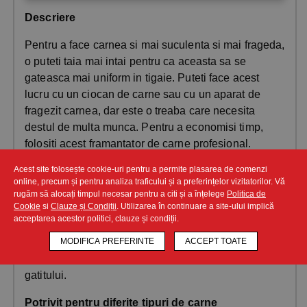
Descriere
Pentru a face carnea si mai suculenta si mai frageda,
o puteti taia mai intai pentru ca aceasta sa se
gateasca mai uniform in tigaie. Puteti face acest
lucru cu un ciocan de carne sau cu un aparat de
fragezit carnea, dar este o treaba care necesita
destul de multa munca. Pentru a economisi timp,
folositi acest framantator de carne profesional.
Intinzatorul de carne este potrivit pentru orice unitate
Acest site folosește cookie-uri pentru a permite plasarea de comenzi
de catering si proceseaza bucati de carne care
online, precum și pentru analiza traficului și a preferințelor vizitatorilor. Vă
masoara 175x25 mm. Tenderizarea carnii nu aduce
rugăm să alocați timpul necesar pentru a citi și a înțelege
Politica de
Cookie
si
Clauze și Condiții
. Utilizarea în continuare a site-ului implică
beneficii doar gustului, ci si texturii si timpului de
acceptarea acestor politici, clauze și condiții.
preparare. Facand crestaturi in carne, condimentele
MODIFICA PREFERINTE
ACCEPT TOATE
si sosurile pot patrunde mai adanc in carne, astfel
incat aromele se pastreaza mai mult timp in timpul
gatitului.
Potrivit pentru diferite tipuri de carne