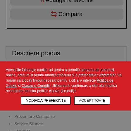
Compara
Descriere produs
Grosime taiere 6 mm, potrivit pentru taiere JULIENNE.
Acest site folosește cookie-uri pentru a permite plasarea de comenzi
Discul este usor de inlocuit, curate. Utilizare in a taia, rade,
online, precum și pentru analiza traficului și a preferințelor vizitatorilor. Vă
felia, legume, fructi si ciuperci asa cum doriti
rugăm să alocați timpul necesar pentru a citi și a înțelege
Politica de
Cookie
si
Clauze și Condiții
. Utilizarea în continuare a site-ului implică
acceptarea acestor politici, clauze și condiții.
MODIFICA PREFERINTE
ACCEPT TOATE
Companie
Prezentare Companie
Service Bilancia
Logistica