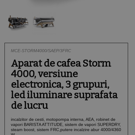
Sisteme de ventilatie
Vitrine Pizza
Formare aluat
Rotisoare
Vitrine
Mentinere la rece
Mese congelare
Spalare
Gelaterie
Salamandre
Pubele
Mese reci
Unica folosinta
Mixere
Plite cu inductie
Suport pentru farfurii
Igiena
Malaxoare aluat
Tostiere
MCE-STORM4000/SAEP/3FRC
Aparat de cafea Storm
Preparare creme
4000, versiune
Refrigerare patiserie
electronica, 3 grupuri,
led iluminare suprafata
Vitrine cofetarie/patis
de lucru
incalzitor de cesti, motopompa interna, AEA, robinet de
vapori BARISTA ATTITUDE, sistem de vapori SUPERDRY,
steam boost, sistem FRC,putere incalzire abur 4000/4360
W