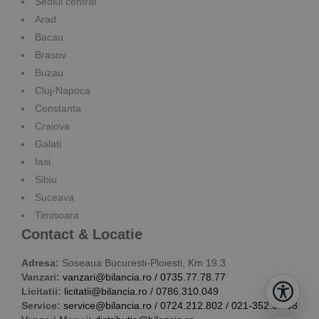
Sediul central
Arad
Bacau
Brasov
Buzau
Cluj-Napoca
Constanta
Craiova
Galati
Iasi
Sibiu
Suceava
Timisoara
Contact & Locatie
Adresa:
Soseaua Bucuresti-Ploiesti, Km 19.3
Vanzari:
vanzari@bilancia.ro
/
0735.77.78.77
Licitatii:
licitatii@bilancia.ro
/
0786.310.049
Service:
service@bilancia.ro
/
0724.212.802
/
021-352.38.68