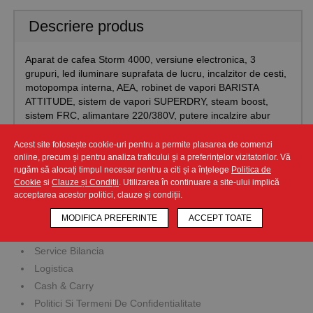
Descriere produs
Aparat de cafea Storm 4000, versiune electronica, 3
grupuri, led iluminare suprafata de lucru, incalzitor de cesti,
motopompa interna, AEA, robinet de vapori BARISTA
ATTITUDE, sistem de vapori SUPERDRY, steam boost,
sistem FRC, alimantare 220/380V, putere incalzire abur
4000/4360 W, dimensiuni 1171x618x500h mm, greutate
105 kg
Acest site folosește cookie-uri pentru a permite plasarea de comenzi
online, precum și pentru analiza traficului și a preferințelor vizitatorilor. Vă
rugăm să alocați timpul necesar pentru a citi și a înțelege
Politica de
Cookie
si
Clauze și Condiții
. Utilizarea în continuare a site-ului implică
acceptarea acestor politici, clauze și condiții.
Companie
MODIFICA PREFERINTE
ACCEPT TOATE
Prezentare Companie
Service Bilancia
Logistica
Cash & Carry
Politici Si Termeni De Confidentialitate