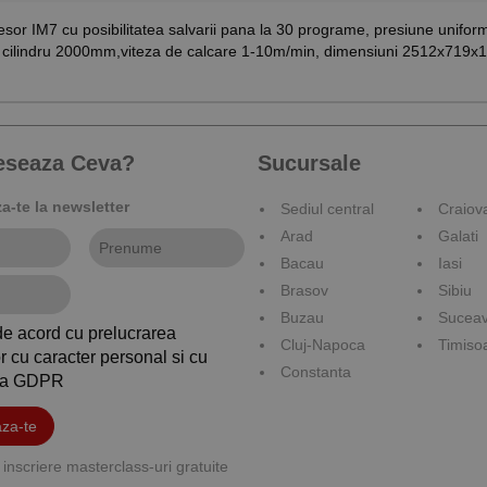
cesor IM7 cu posibilitatea salvarii pana la 30 programe, presiune unifo
me cilindru 2000mm,viteza de calcare 1-10m/min, dimensiuni 2512x719
reseaza Ceva?
Sucursale
-te la newsletter
Sediul central
Craiov
Arad
Galati
Bacau
Iasi
Brasov
Sibiu
Buzau
Sucea
de acord cu prelucrarea
Cluj-Napoca
Timiso
r cu caracter personal si cu
Constanta
ica GDPR
za-te
inscriere masterclass-uri gratuite