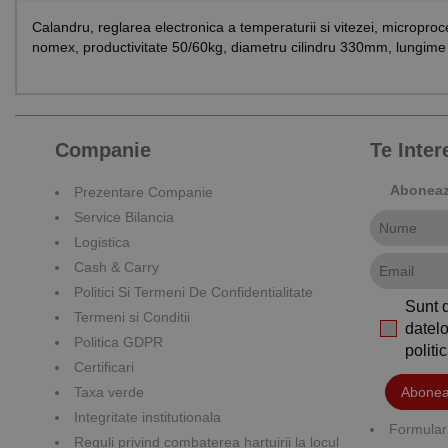
Calandru, reglarea electronica a temperaturii si vitezei, micropro
nomex, productivitate 50/60kg, diametru cilindru 330mm, lungi
Companie
Te Inte
Aboneaza
Prezentare Companie
Service Bilancia
Logistica
Cash & Carry
Politici Si Termeni De Confidentialitate
Sunt 
Termeni si Conditii
datelo
Politica GDPR
polit
Certificari
Taxa verde
Abonea
Integritate institutionala
Formular 
Reguli privind combaterea hartuirii la locul