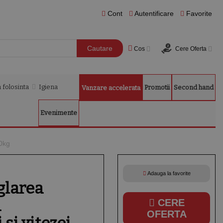
Cont
Autentificare
Favorite
Cautare
Cos
Cere Oferta
 folosinta
Igiena
Promotii
Second hand
Vanzare accelerata
Evenimente
60kg
Adauga la favorite
glarea
a
CERE
OFERTA