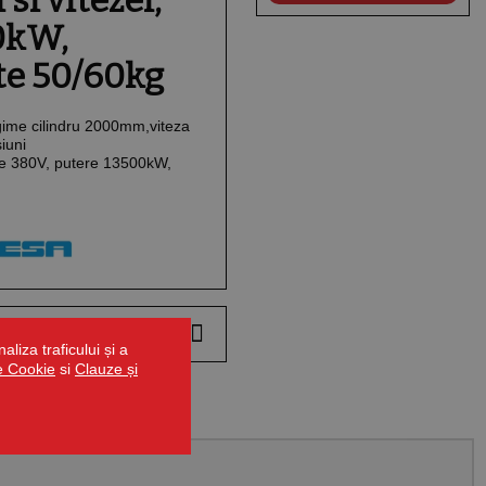
si vitezei,
0kW,
te 50/60kg
gime cilindru 2000mm,viteza
iuni
 380V, putere 13500kW,
liza traficului și a
de Cookie
si
Clauze și