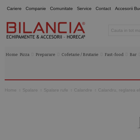
Cariere
Companie
Comunitate
Service
Contact
Accesorii Bu
Home
Pizza
Preparare
Cofetarie / Brutarie
Fast-food
Bar
Calandru, reglarea el
Home
Spalare
Spalare rufe
Calandre