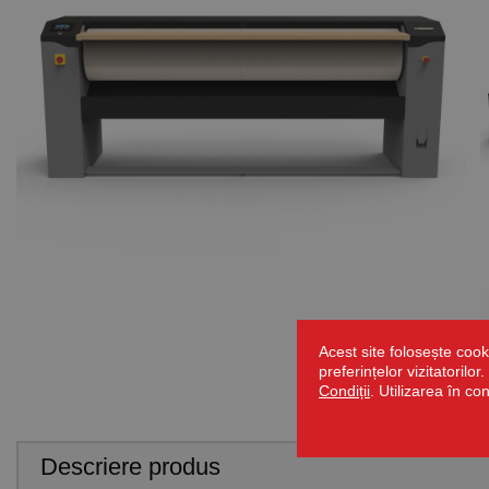
Acest site folosește cook
preferințelor vizitatorilo
Condiții
. Utilizarea în co
Descriere produs