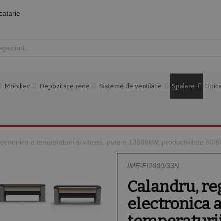
catarie
Mobilier
Depozitare rece
Sisteme de ventilatie
Spalare
Unica
ectronica a temperaturii si vitezei, putere 13500kW, productivitate 50/
IME-FI2000/33N
Calandru, re
electronica 