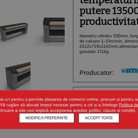
temperaturii 
putere 1350
productivita
diametru cilindru 330mm, lun
de calcare 1-10m/min, dimens
2512x719x1142mm,alimentare
greutate 211kg
Producator:
Detalii tehnice
ie-uri pentru a permite plasarea de comenzi online, precum și pentru ana
r. Vă rugăm să alocați timpul necesar pentru a citi și a înțelege
Politica 
ntinuare a site-ului implică acceptarea acestor politici, clauze și condiții.
MODIFICA PREFERINTE
ACCEPT TOATE