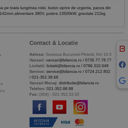
rma pe toata lungimea rolei, buton oprire de urgenta, panza din
x1142mm,alimentare 380V, putere 13500kW, greutate 211kg
Contact & Locatie
Adresa:
Soseaua Bucuresti-Ploiesti, Km 19.3
a
Vanzari:
vanzari@bilancia.ro
/
0735.77.78.77
Licitatii:
licitatii@bilancia.ro
/
0786.310.049
Service:
service@bilancia.ro
/
0724.212.802
/
021-352.38.68
Vanzari Menaj:
distributie@bilancia.ro
va
Telefon:
021-352.88.88
ara
Fax:
(004) - 021-352.33.33