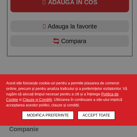
ADAUGA IN COS
Adauga la favorite
Compara
Descriere produs
Acest site folosește cookie-uri pentru a permite plasarea de comenzi
online, precum și pentru analiza traficului și a preferințelor vizitatorilor. Vă
rugăm să alocați timpul necesar pentru a citi și a înțelege
Politica de
Carlig pentru cenusa cuptor pizza cu maner din aluminiu -
Cookie
si
Clauze și Condiții
. Utilizarea în continuare a site-ului implică
lungime 1200mm
acceptarea acestor politici, clauze și condiții.
MODIFICA PREFERINTE
ACCEPT TOATE
Companie