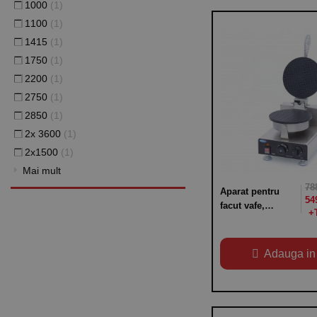
1000
(1)
1100
(1)
1415
(1)
1750
(1)
2200
(1)
2750
(1)
2850
(1)
2x 3600
(1)
2x1500
(1)
Mai mult
78
Aparat pentru
54
facut vafe,
conuri de
inghetata,
termostat
Adauga in
variabil 50-300°C