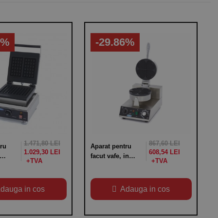
7%
-29.86%
1.471,80 LEI
867,60 LEI
ru
Aparat pentru
1.029,30 LEI
608,54 LEI
facut vafe, in
ian,
forma de inima,
termostat
variabil 50-
dauga in cos
Adauga in cos
300°C,
alimentare 220V,
60hmm,
putere 1000W,