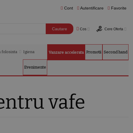
Cont
Autentificare
Favorite
Cautare
Cos
Cere Oferta
 folosinta
Igiena
Promotii
Second hand
Vanzare accelerata
Evenimente
entru vafe