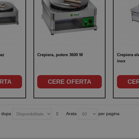
gaz
Crepiera, putere 3600 W
Crepiera el
inox
RTA
CERE OFERTA
CE
 dupa
Arata
per pagina