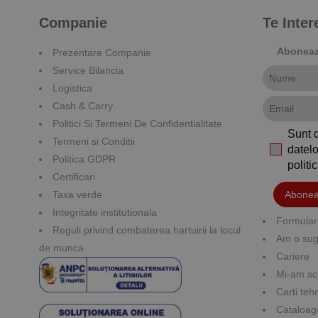
Companie
Te Inte
Aboneaza
Prezentare Companie
Service Bilancia
Logistica
Cash & Carry
Politici Si Termeni De Confidentialitate
Sunt 
Termeni si Conditii
datelo
Politica GDPR
polit
Certificari
Taxa verde
Abonea
Integritate institutionala
Formular 
Reguli privind combaterea hartuirii la locul
Am o suge
de munca
Cariere
Mi-am sc
Carti teh
Cataloag