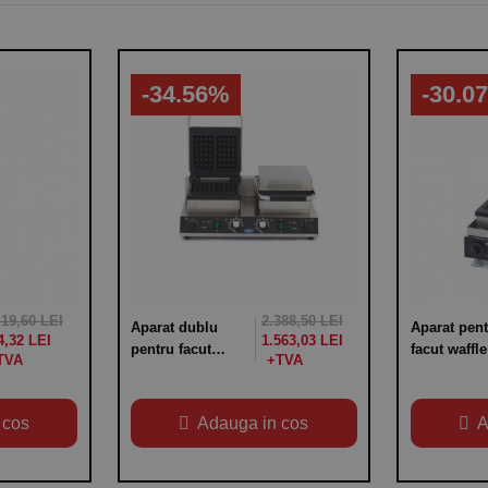
-34.56%
-30.0
419,60 LEI
2.388,50 LEI
Aparat dublu
Aparat pent
4,32 LEI
1.563,03 LEI
pentru facut
facut waffle
waffle, control
clasic Belg
temperatura
termostat
intre 50-300°C,
variabil 50-
 cos
Adauga in cos
A
dimensiuni
300°C,
630x380x270hmm,
dimensiuni
alimentare 220V,
300x380x2