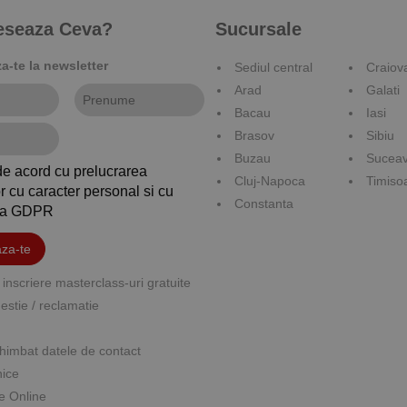
reseaza Ceva?
Sucursale
-te la newsletter
Sediul central
Craiov
Arad
Galati
Bacau
Iasi
Brasov
Sibiu
Buzau
Sucea
de acord cu prelucrarea
Cluj-Napoca
Timiso
r cu caracter personal si cu
Constanta
ica GDPR
za-te
inscriere masterclass-uri gratuite
stie / reclamatie
himbat datele de contact
nice
e Online