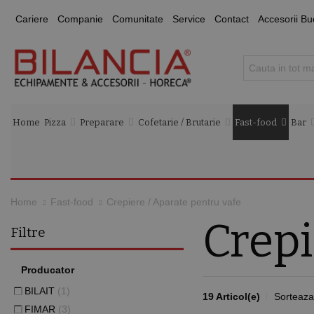
Cariere
Companie
Comunitate
Service
Contact
Accesorii Bu
Home
Pizza
Preparare
Cofetarie / Brutarie
Fast-food
Bar
Crepiere / Aparate pentru vafe
Home
Fast-food
Crepi
Filtre
Producator
BILAIT
(1)
19 Articol(e)
Sorteaza
FIMAR
(3)