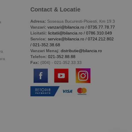
Contact & Locatie
Adresa:
Soseaua Bucuresti-Ploiesti, Km 19.3
a
Vanzari:
vanzari@bilancia.ro
/
0735.77.78.77
Licitatii:
licitatii@bilancia.ro
/
0786.310.049
Service:
service@bilancia.ro
/
0724.212.802
/
021-352.38.68
Vanzari Menaj:
distributie@bilancia.ro
va
Telefon:
021-352.88.88
ara
Fax:
(004) - 021-352.33.33