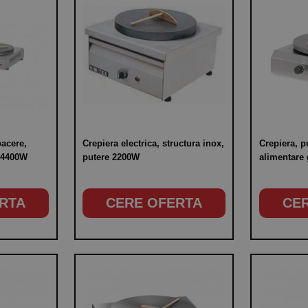
oacere,
Crepiera electrica, structura inox,
Crepiera, p
e 4400W
putere 2200W
alimentare
RTA
CERE OFERTA
CE