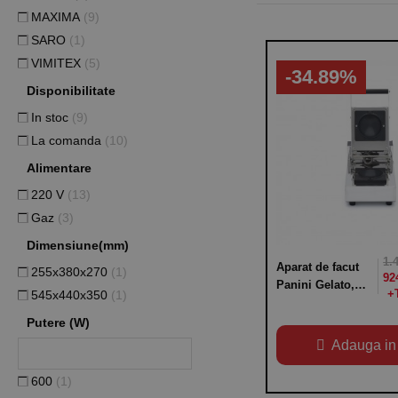
MAXIMA
(9)
SARO
(1)
VIMITEX
(5)
-34.89%
Disponibilitate
In stoc
(9)
La comanda
(10)
Alimentare
220 V
(13)
Gaz
(3)
Dimensiune(mm)
1.
Aparat de facut
255x380x270
(1)
92
Panini Gelato,
545x440x350
(1)
dimensiuni
200x410x180h
Putere (W)
mm, putere
Adauga in
instalata 600W,
alimentare 220V,
600
(1)
greutate 5kg