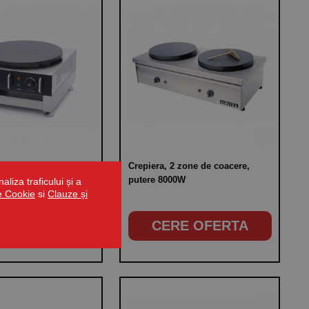
ectrica, diametru
Crepiera, 2 zone de coacere,
ostat variabil 0-
putere 8000W
liza traficului și a
de Cookie
si
Clauze și
RE OFERTA
CERE OFERTA