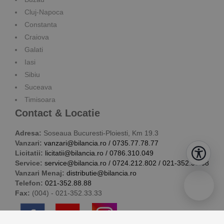
Cluj-Napoca
Constanta
Craiova
Galati
Iasi
Sibiu
Suceava
Timisoara
Contact & Locatie
Adresa:
Soseaua Bucuresti-Ploiesti, Km 19.3
Vanzari:
vanzari@bilancia.ro
/
0735.77.78.77
Licitatii:
licitatii@bilancia.ro
/
0786.310.049
Service:
service@bilancia.ro
/
0724.212.802
/
021-352.38.68
Vanzari Menaj:
distributie@bilancia.ro
Telefon:
021-352.88.88
Fax:
(004) - 021-352.33.33