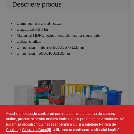
Descriere produs
Cutie pentru aluat pizza
Capacitate 23 litri
Material HDPE polietilena de inalta densitate
Culoare alba
Dimensiuni interne 567x367x115mm
Dimensiuni 600x400x120mm
Acest site folosește cookie-uri pentru a permite plasarea de comenzi
online, precum și pentru analiza traficului și a preferințelor vizitatorilor. Vă
rugăm să alocați timpul necesar pentru a citi și a înțelege
Politica de
Cookie
si
Clauze și Condiții
. Utilizarea în continuare a site-ului implică