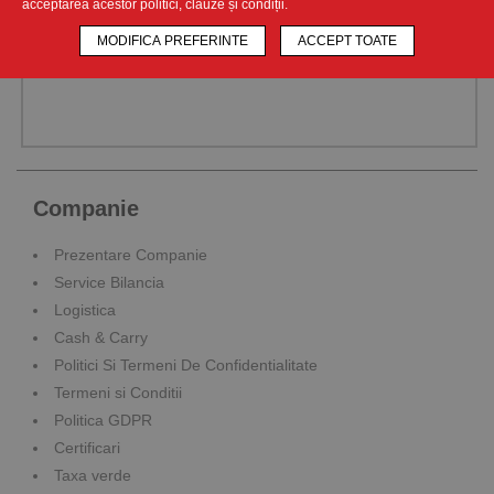
acceptarea acestor politici, clauze și condiții.
MODIFICA PREFERINTE
ACCEPT TOATE
Companie
Prezentare Companie
Service Bilancia
Logistica
Cash & Carry
Politici Si Termeni De Confidentialitate
Termeni si Conditii
Politica GDPR
Certificari
Taxa verde