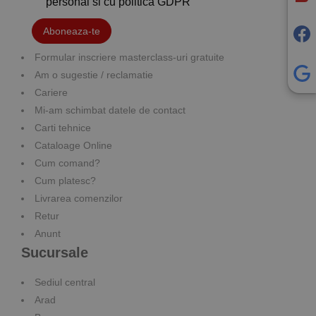
personal si cu
politica GDPR
Aboneaza-te
Formular inscriere masterclass-uri gratuite
Am o sugestie / reclamatie
Cariere
Mi-am schimbat datele de contact
Carti tehnice
Cataloage Online
Cum comand?
Cum platesc?
Livrarea comenzilor
Retur
Anunt
Sucursale
Sediul central
Arad