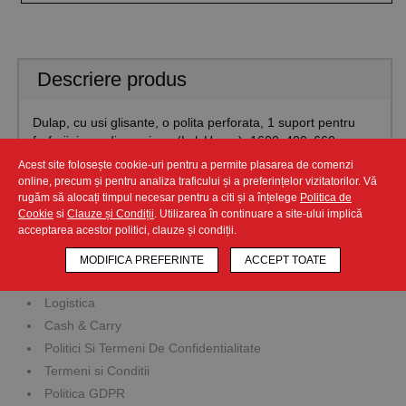
Descriere produs
Dulap, cu usi glisante, o polita perforata, 1 suport pentru
farfurii, inox, dimensiune (LxlxH mm): 1600x400x660
Acest site folosește cookie-uri pentru a permite plasarea de comenzi
online, precum și pentru analiza traficului și a preferințelor vizitatorilor. Vă
rugăm să alocați timpul necesar pentru a citi și a înțelege
Politica de
Cookie
si
Clauze și Condiții
. Utilizarea în continuare a site-ului implică
Companie
acceptarea acestor politici, clauze și condiții.
Prezentare Companie
MODIFICA PREFERINTE
ACCEPT TOATE
Service Bilancia
Logistica
Cash & Carry
Politici Si Termeni De Confidentialitate
Termeni si Conditii
Politica GDPR