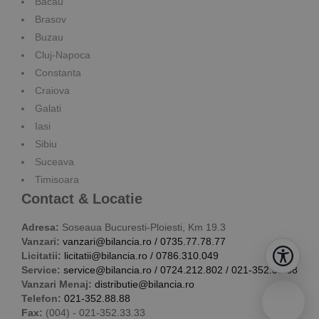
Bacau
Brasov
Buzau
Cluj-Napoca
Constanta
Craiova
Galati
Iasi
Sibiu
Suceava
Timisoara
Contact & Locatie
Adresa:
Soseaua Bucuresti-Ploiesti, Km 19.3
Vanzari:
vanzari@bilancia.ro
/
0735.77.78.77
Licitatii:
licitatii@bilancia.ro
/
0786.310.049
Service:
service@bilancia.ro
/
0724.212.802
/
021-352.38.68
Vanzari Menaj:
distributie@bilancia.ro
Telefon:
021-352.88.88
Fax:
(004) - 021-352.33.33