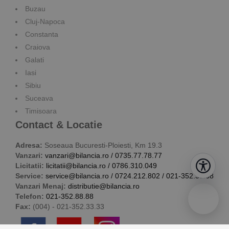
Buzau
Cluj-Napoca
Constanta
Craiova
Galati
Iasi
Sibiu
Suceava
Timisoara
Contact & Locatie
Adresa:
Soseaua Bucuresti-Ploiesti, Km 19.3
Vanzari:
vanzari@bilancia.ro
/
0735.77.78.77
Licitatii:
licitatii@bilancia.ro
/
0786.310.049
Service:
service@bilancia.ro
/
0724.212.802
/
021-352.38.68
Vanzari Menaj:
distributie@bilancia.ro
Telefon:
021-352.88.88
Fax:
(004) - 021-352.33.33