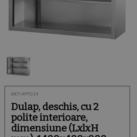
Sisteme de ventilatie
Vitrine Pizza
Formare aluat
Rotisoare
Vitrine
Mentinere la rece
Mese congelare
Spalare
Gelaterie
Salamandre
Pubele
Mese reci
Unica folosinta
Mixere
Plite cu inductie
Suport pentru farfurii
Igiena
Malaxoare aluat
Tostiere
Preparare creme
Refrigerare patiserie
MET-APP1/14
Vitrine cofetarie/patis
Dulap, deschis, cu 2
polite interioare,
dimensiune (LxlxH