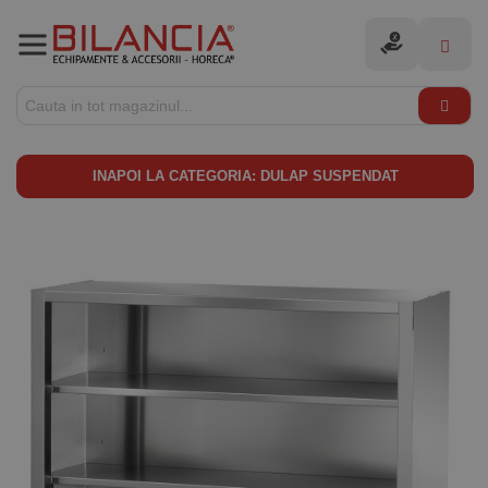
Pizza
Preparare
Cofetarie / Brutar
Fast-food
Bar
Mobilier
Depozitare rece
Sisteme de ventil
Spalare
Unica folosinta
Autentificare
Pizza
Vezi toate produsele
Vezi toate produsele
Vezi toate produsele
Vezi toate produsele
Vezi toate produsele
Vezi toate produsele
Vezi toate produsele
Vezi toate produsele
Vezi toate produsele
Vezi toate produsele
INAPOI LA CATEGORIA: DULAP SUSPENDAT
Favorite
Preparare
Accesorii Pizza
Preparare rece
Abatitoare
Aparate Kebab / Sha
Altele
Altele
Abatitoare
Hote
Spalare vase
Diverse
Cofetarie / Brutarie
Bancuri Pizza
Preparare calda
Accesorii
Altele
Blendere / Storcatoar
Cariucioare bucatarie 
Camere frigorifice
Motoare
Spalare rufe
Pungi de vidat
Fast-food
Cuptoare Pizza
Ciocolata
Crepiere / Aparate pen
Distribuitoare bauturi
Baze / Elemente neut
Dulapuri frigorifice
Tacamuri
Bar
Formatoare aluat/Divi
Cuptoare panificatie/p
Cuptoare cu microun
Espresoare cafea prof
Depozitare
Dulapuri congelare
Vesela
Mobilier
Malaxoare aluat
Dospitoare
Friteuze
Masini de facut gheat
Mese
Lazi congelare
Depozitare rece
Masini de taiat mozzar
Dozatoare / racitoare
Mentinere la cald
Rasnite cafea
Mentinere la cald
Magazin Alimentar