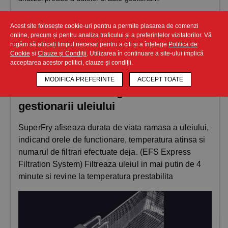
Cooking Core este software-ul care gestioneaza toate
Acest site folosește cookie-uri pentru a permite plasarea de comenzi
sarcinile, inclusiv programele si retetele, filtrarea uleiului si
online, precum și pentru analiza traficului și a preferințelor vizitatorilor. Vă
programul de spalare automata, in acelasi timp corecteaza
rugăm să alocați timpul necesar pentru a citi și a înțelege
Politica de
erorile umane prin sistemul inteligent de gatit si anticipeaza
Cookie
si
Clauze și Condiții
. Utilizarea în continuare a site-ului implică
necesitatea materiilor prime.
acceptarea acestor politici, clauze și condiții.
Express Filtration System®: O
MODIFICA PREFERINTE
ACCEPT TOATE
abordare mai inteligenta a
gestionarii uleiului
SuperFry afiseaza durata de viata ramasa a uleiului,
indicand orele de functionare, temperatura atinsa si
numarul de filtrari efectuate deja. (EFS Express
Filtration System) Filtreaza uleiul in mai putin de 4
minute si revine la temperatura prestabilita