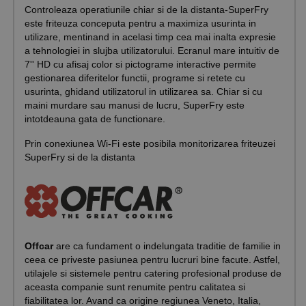
Controleaza operatiunile chiar si de la distanta-SuperFry
este friteuza conceputa pentru a maximiza usurinta in
utilizare, mentinand in acelasi timp cea mai inalta expresie
a tehnologiei in slujba utilizatorului. Ecranul mare intuitiv de
7'' HD cu afisaj color si pictograme interactive permite
gestionarea diferitelor functii, programe si retete cu
usurinta, ghidand utilizatorul in utilizarea sa. Chiar si cu
maini murdare sau manusi de lucru, SuperFry este
intotdeauna gata de functionare.
Prin conexiunea Wi-Fi este posibila monitorizarea friteuzei
SuperFry si de la distanta
Offcar
are ca fundament o indelungata traditie de familie in
ceea ce priveste pasiunea pentru lucruri bine facute. Astfel,
utilajele si sistemele pentru catering profesional produse de
aceasta companie sunt renumite pentru calitatea si
fiabilitatea lor. Avand ca origine regiunea Veneto, Italia,