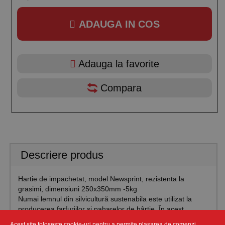
ADAUGA IN COS
Adauga la favorite
Compara
Descriere produs
Hartie de impachetat, model Newsprint, rezistenta la
grasimi, dimensiuni 250x350mm -5kg
Numai lemnul din silvicultură sustenabila este utilizat la
producerea farfuriilor și paharelor de hârtie. În acest
context, sustenabilitatea înseamnă că în gestionarea
Acest site folosește cookie-uri pentru a permite plasarea de comenzi