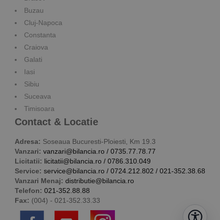
Buzau
Cluj-Napoca
Constanta
Craiova
Galati
Iasi
Sibiu
Suceava
Timisoara
Contact & Locatie
Adresa:
Soseaua Bucuresti-Ploiesti, Km 19.3
Vanzari:
vanzari@bilancia.ro
/
0735.77.78.77
Licitatii:
licitatii@bilancia.ro
/
0786.310.049
Service:
service@bilancia.ro
/
0724.212.802
/
021-352.38.68
Vanzari Menaj:
distributie@bilancia.ro
Telefon:
021-352.88.88
Fax:
(004) - 021-352.33.33