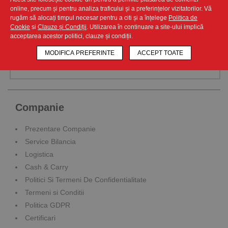
pădurilor, tot lemnul ce este taiat pentru producerea de
online, precum și pentru analiza traficului și a preferințelor vizitatorilor. Vă
farfurii si pahare din carton este replantat si ingrijit pentru a
rugăm să alocați timpul necesar pentru a citi și a înțelege
Politica de
mentine balanta naturala. De asemenea, lemnul folosit in
Cookie
si
Clauze și Condiții
. Utilizarea în continuare a site-ului implică
timpul productiei este obtinut in urma procesului de
acceptarea acestor politici, clauze și condiții.
toaletare necesar pentru dezvoltarea si regenerarea
MODIFICA PREFERINTE
ACCEPT TOATE
propice a padurilor.
Companie
Prezentare Companie
Service Bilancia
Logistica
Cash & Carry
Politici Si Termeni De Confidentialitate
Termeni si Conditii
Politica GDPR
Certificari