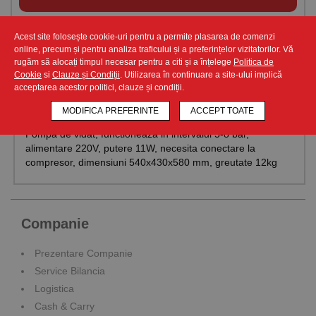
Acest site folosește cookie-uri pentru a permite plasarea de comenzi
online, precum și pentru analiza traficului și a preferințelor vizitatorilor. Vă
rugăm să alocați timpul necesar pentru a citi și a înțelege
Politica de
Cookie
si
Clauze și Condiții
. Utilizarea în continuare a site-ului implică
acceptarea acestor politici, clauze și condiții.
Descriere produs
MODIFICA PREFERINTE
ACCEPT TOATE
Pompa de vidat, functioneaza in intervalul 5-8 bar,
alimentare 220V, putere 11W, necesita conectare la
compresor, dimensiuni 540x430x580 mm, greutate 12kg
Companie
Prezentare Companie
Service Bilancia
Logistica
Cash & Carry