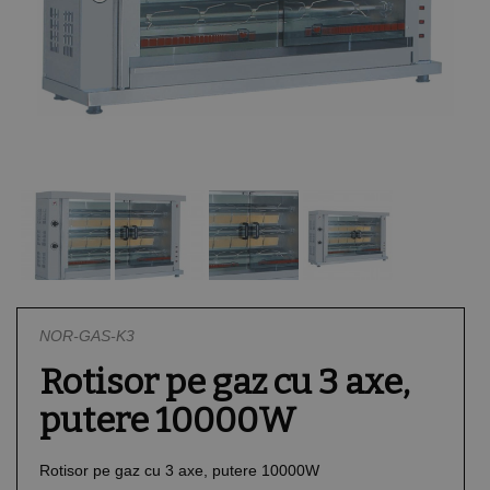
Sisteme de ventilatie
Vitrine Pizza
Formare aluat
Rotisoare
Vitrine
Mentinere la rece
Mese congelare
Spalare
Gelaterie
Salamandre
Pubele
Mese reci
Unica folosinta
Mixere
Plite cu inductie
Suport pentru farfurii
Igiena
Malaxoare aluat
Tostiere
Preparare creme
Refrigerare patiserie
NOR-GAS-K3
Vitrine cofetarie/patis
Rotisor pe gaz cu 3 axe,
putere 10000W
Rotisor pe gaz cu 3 axe, putere 10000W