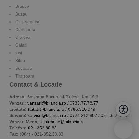
Brasov
Buzau
Cluj-Napoca
Constanta
Craiova
Galati
Iasi
Sibiu
Suceava
Timisoara
Contact & Locatie
Adresa:
Soseaua Bucuresti-Ploiesti, Km 19.3
Vanzari:
vanzari@bilancia.ro
/
0735.77.78.77
Licitatii:
licitatii@bilancia.ro
/
0786.310.049
Service:
service@bilancia.ro
/
0724.212.802
/
021-352.38.68
Vanzari Menaj:
distributie@bilancia.ro
Telefon:
021-352.88.88
Fax:
(004) - 021-352.33.33