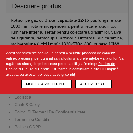
Descriere produs
Rotisor pe gaz cu 3 axe, capacitate 12-15 pui, lungime axa
1030 mm, rotatie independenta pentru fiecare axa, inox,
iluminare interna, sertar pentru colectarea grasimilor, valva
de siguranta, termocupla, arzator cu infrarosu din ceramica,
mdimensiune (LxlxH mm): 1320x570x1800, putere: 10kW
Acest site folosește cookie-uri pentru a permite plasarea de comenzi
online, precum și pentru analiza traficului și a preferințelor vizitatorilor. Vă
rugăm să alocați timpul necesar pentru a citi și a înțelege
Politica de
Companie
Cookie
si
Clauze și Condiții
. Utilizarea în continuare a site-ului implică
acceptarea acestor politici, clauze și condiții.
Prezentare Companie
MODIFICA PREFERINTE
ACCEPT TOATE
Service Bilancia
Logistica
Cash & Carry
Politici Si Termeni De Confidentialitate
Termeni si Conditii
Politica GDPR