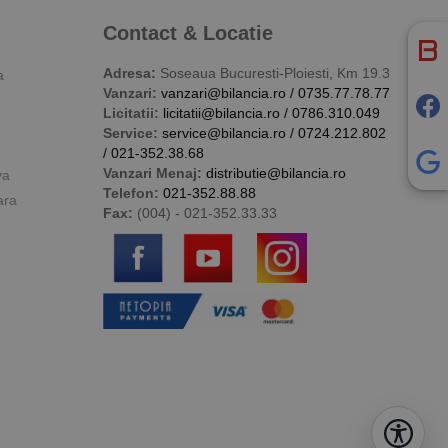
Contact & Locatie
Adresa:
Soseaua Bucuresti-Ploiesti, Km 19.3
a
Vanzari:
vanzari@bilancia.ro
/
0735.77.78.77
Licitatii:
licitatii@bilancia.ro
/
0786.310.049
Service:
service@bilancia.ro
/
0724.212.802
/
021-352.38.68
Vanzari Menaj:
distributie@bilancia.ro
va
Telefon:
021-352.88.88
ara
Fax:
(004) - 021-352.33.33