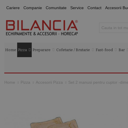
Cariere
Companie
Comunitate
Service
Contact
Accesorii Bu
Home
Pizza
Preparare
Cofetarie / Brutarie
Fast-food
Bar
Set 2 manusi pentru cuptor -di
Home
Pizza
Accesorii Pizza