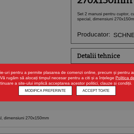
270x150mm
Set 2 manusi pentru cuptor, 
special, dimensiuni 270x150
Producator:
SCHNE
Detalii tehnice
ie-uri pentru a permite plasarea de comenzi online, precum și pentru ana
r. Vă rugăm să alocați timpul necesar pentru a citi și a înțelege
Politica 
ntinuare a site-ului implică acceptarea acestor politici, clauze și condiții.
MODIFICA PREFERINTE
ACCEPT TOATE
ial, dimensiuni 270x150mm