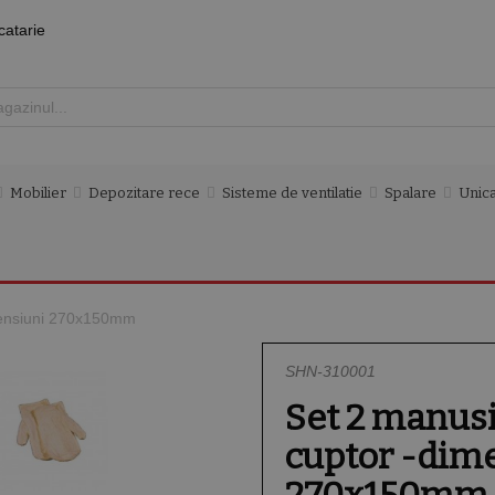
catarie
Mobilier
Depozitare rece
Sisteme de ventilatie
Spalare
Unica
mensiuni 270x150mm
SHN-310001
Set 2 manus
cuptor -dim