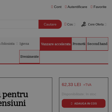
Cont
Autentificare
Favorite
Cautare
Cos
Cere Oferta
 folosinta
Igiena
Promotii
Second hand
Vanzare accelerata
Evenimente
62,33 LEI
i pentru
Disponibilitate:
In stoc
ensiuni
ADAUGA IN COS