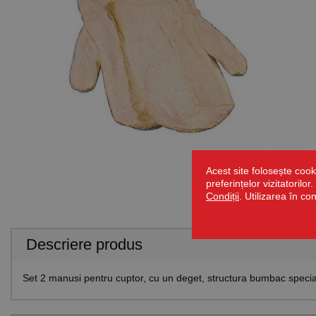
Acest site folosește cook
preferințelor vizitatorilo
Condiții
. Utilizarea în co
Descriere produs
Set 2 manusi pentru cuptor, cu un deget, structura bumbac spec