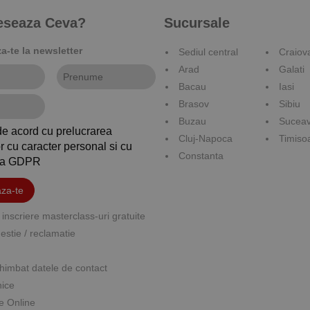
reseaza Ceva?
Sucursale
-te la newsletter
Sediul central
Craiov
Arad
Galati
Bacau
Iasi
Brasov
Sibiu
Buzau
Sucea
de acord cu prelucrarea
Cluj-Napoca
Timiso
r cu caracter personal si cu
Constanta
ica GDPR
za-te
inscriere masterclass-uri gratuite
stie / reclamatie
himbat datele de contact
nice
e Online