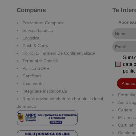
Companie
Te Inte
Aboneaza
Prezentare Companie
Service Bilancia
Logistica
Cash & Carry
Politici Si Termeni De Confidentialitate
Sunt 
Termeni si Conditii
datelo
Politica GDPR
polit
Certificari
Taxa verde
Abonea
Integritate institutionala
Formular 
Reguli privind combaterea hartuirii la locul
Am o suge
de munca
Cariere
Mi-am sc
Carti teh
Cataloag