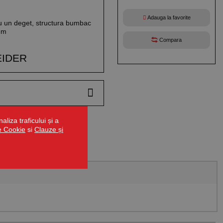
Adauga la favorite
cu un deget, structura bumbac
mm
Compara
IDER
liza traficului și a
de Cookie
si
Clauze și