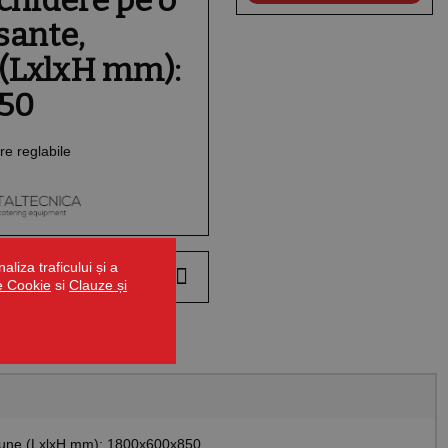
chidere pe o
isante,
(LxlxH mm):
50
are reglabile
liza traficului și a
de Cookie
si
Clauze și
mensiune (LxlxH mm): 1800x600x850