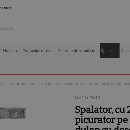
catarie
Mobilier
Depozitare rece
Sisteme de ventilatie
Spalare
Unica
e, picurator pe stanga, dulap cu deschidere pe o parte, usi glisante,
MET-LL65/18
Spalator, cu 
picurator pe