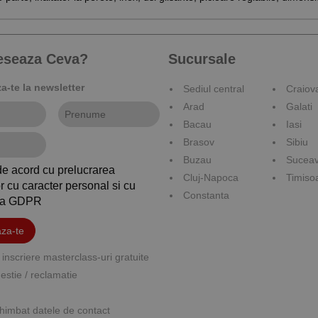
reseaza Ceva?
Sucursale
-te la newsletter
Sediul central
Craiov
Arad
Galati
Bacau
Iasi
Brasov
Sibiu
Buzau
Sucea
de acord cu prelucrarea
Cluj-Napoca
Timiso
r cu caracter personal si cu
Constanta
ica GDPR
za-te
inscriere masterclass-uri gratuite
stie / reclamatie
himbat datele de contact