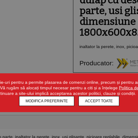
dulap cu des
parte, usi gl
dimensiune 
1800x600x8
inaltator la perete, inox, picio
Producator:
ie-uri pentru a permite plasarea de comenzi online, precum și pentru ana
Detalii tehnice
r. Vă rugăm să alocați timpul necesar pentru a citi și a înțelege
Politica 
ntinuare a site-ului implică acceptarea acestor politici, clauze și condiții.
MODIFICA PREFERINTE
ACCEPT TOATE
 parte, inaltator la perete, inox, usi glisante, picioare reglabile, di