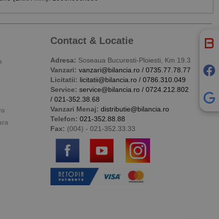
Contact & Locatie
Adresa:
Soseaua Bucuresti-Ploiesti, Km 19.3
a
Vanzari:
vanzari@bilancia.ro
/
0735.77.78.77
Licitatii:
licitatii@bilancia.ro
/
0786.310.049
Service:
service@bilancia.ro
/
0724.212.802
/
021-352.38.68
Vanzari Menaj:
distributie@bilancia.ro
va
Telefon:
021-352.88.88
ara
Fax:
(004) - 021-352.33.33