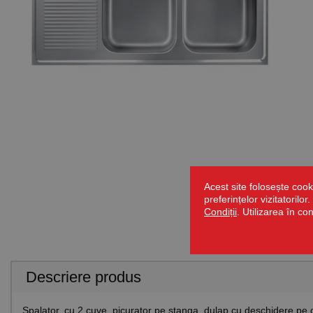
Acest site folosește cook
preferințelor vizitatorilo
Condiții
. Utilizarea în co
Descriere produs
Spalator, cu 2 cuve, picurator pe stanga, dulap cu deschidere pe o