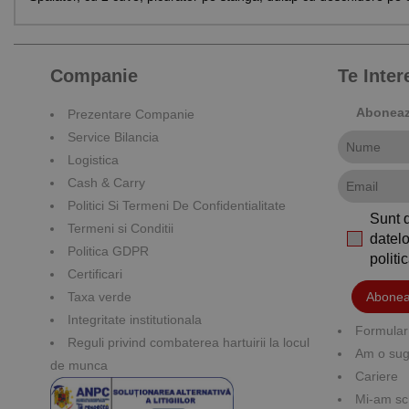
Companie
Te Inte
Aboneaza
Prezentare Companie
Service Bilancia
Logistica
Cash & Carry
Politici Si Termeni De Confidentialitate
Sunt 
Termeni si Conditii
datelo
Politica GDPR
polit
Certificari
Taxa verde
Abonea
Integritate institutionala
Formular 
Reguli privind combaterea hartuirii la locul
Am o suge
de munca
Cariere
Mi-am sc