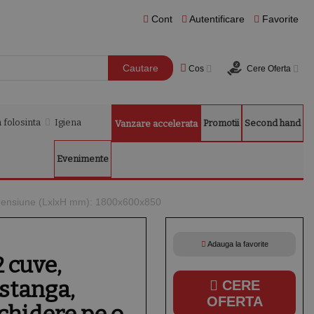
Cont
Autentificare
Favorite
Cautare
Cos
Cere Oferta
 folosinta
Igiena
Promotii
Second hand
Vanzare accelerata
Evenimente
 dimensiune (LxlxH mm): 1800x600x850
Adauga la favorite
2 cuve,
 stanga,
CERE
OFERTA