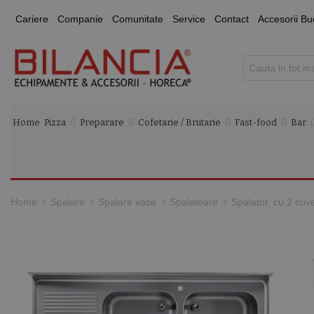
Cariere
Companie
Comunitate
Service
Contact
Accesorii Bu
Home
Pizza
Preparare
Cofetarie / Brutarie
Fast-food
Bar
Spalator, cu 2 cuv
Home
Spalare
Spalare vase
Spalatoare