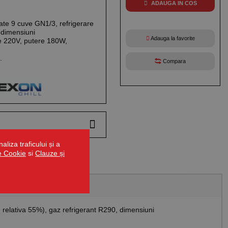
W
ADAUGA IN COS
tate 9 cuve GN1/3, refrigerare
 dimensiuni
Adauga la favorite
 220V, putere 180W,
.
Compara
liza traficului și a
de Cookie
si
Clauze și
 relativa 55%), gaz refrigerant R290, dimensiuni