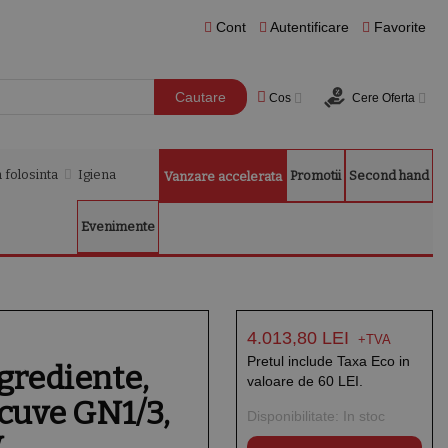
Cont
Autentificare
Favorite
Cautare
Cos
Cere Oferta
 folosinta
Igiena
Promotii
Second hand
Vanzare accelerata
Evenimente
4.013,80 LEI
Pretul include Taxa Eco in
ngrediente,
valoare de 60 LEI.
 cuve GN1/3,
Disponibilitate:
In stoc