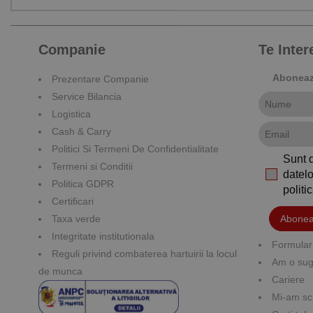
Companie
Te Inte
Aboneaza
Prezentare Companie
Service Bilancia
Logistica
Cash & Carry
Politici Si Termeni De Confidentialitate
Sunt 
Termeni si Conditii
datelo
Politica GDPR
polit
Certificari
Taxa verde
Abonea
Integritate institutionala
Formular 
Reguli privind combaterea hartuirii la locul
Am o suge
de munca
Cariere
Mi-am sc