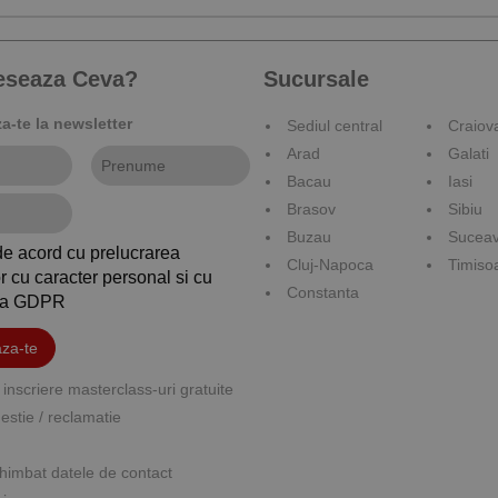
reseaza Ceva?
Sucursale
-te la newsletter
Sediul central
Craiov
Arad
Galati
Bacau
Iasi
Brasov
Sibiu
Buzau
Sucea
de acord cu prelucrarea
Cluj-Napoca
Timiso
r cu caracter personal si cu
Constanta
ica GDPR
za-te
inscriere masterclass-uri gratuite
stie / reclamatie
himbat datele de contact