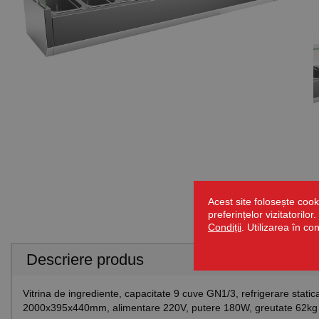
Acest site folosește cook
preferințelor vizitatorilo
Condiții
. Utilizarea în co
Descriere produs
Vitrina de ingrediente, capacitate 9 cuve GN1/3, refrigerare stat
2000x395x440mm, alimentare 220V, putere 180W, greutate 62