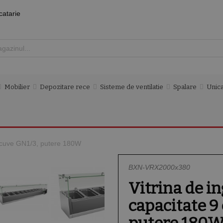
catarie
Mobilier
Depozitare rece
Sisteme de ventilatie
Spalare
Unica
 9 cuve GN1/3, putere 180W
BXN-VRX2000x380
Vitrina de i
capacitate 9