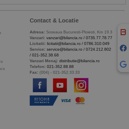
Contact & Locatie
Adresa:
Soseaua Bucuresti-Ploiesti, Km 19.3
a
Vanzari:
vanzari@bilancia.ro
/
0735.77.78.77
Licitatii:
licitatii@bilancia.ro
/
0786.310.049
Service:
service@bilancia.ro
/
0724.212.802
/
021-352.38.68
Vanzari Menaj:
distributie@bilancia.ro
va
Telefon:
021-352.88.88
ara
Fax:
(004) - 021-352.33.33