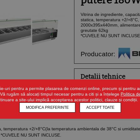
putere 180
Vitrina de ingrediente, capaci
statica, temperatura +2/+8°C,
2000x395x440mm, alimentare
greutate 62kg
*CUVELE NU SUNT INCLUSE
Producator:
Detalii tehnice
ie-uri pentru a permite plasarea de comenzi online, precum și pentru ana
r. Vă rugăm să alocați timpul necesar pentru a citi și a înțelege
Politica 
ntinuare a site-ului implică acceptarea acestor politici, clauze și condiții.
MODIFICA PREFERINTE
ACCEPT TOATE
ica, temperatura +2/+8°C(la temperatura ambientala de 38°C si umiditate
kg *CUVELE NU SUNT INCLUSE.