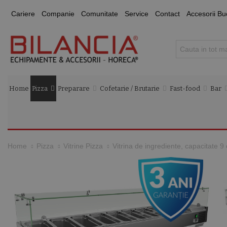
Cariere
Companie
Comunitate
Service
Contact
Accesorii Bu
Home
Pizza
Preparare
Cofetarie / Brutarie
Fast-food
Bar
Vitrina de ingrediente, capacitate
Home
Pizza
Vitrine Pizza