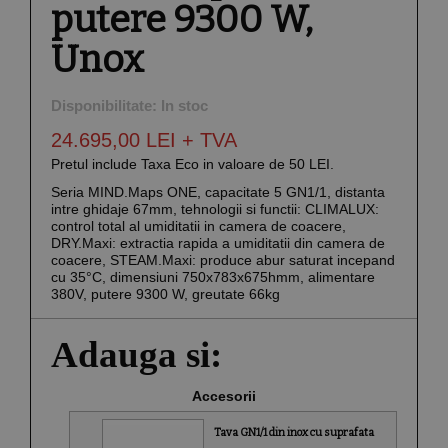
putere 9300 W,
Unox
Disponibilitate:
In stoc
24.695,00 LEI
+ TVA
Pretul include Taxa Eco in valoare de 50 LEI.
Seria MIND.Maps ONE, capacitate 5 GN1/1, distanta
intre ghidaje 67mm, tehnologii si functii: CLIMALUX:
control total al umiditatii in camera de coacere,
DRY.Maxi: extractia rapida a umiditatii din camera de
coacere, STEAM.Maxi: produce abur saturat incepand
cu 35°C, dimensiuni 750x783x675hmm, alimentare
380V, putere 9300 W, greutate 66kg
Adauga si:
Accesorii
Tava GN1/1 din inox cu suprafata