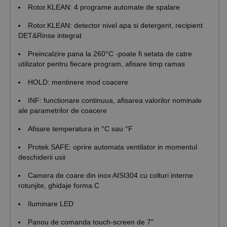
Rotor.KLEAN: 4 programe automate de spalare
Rotor.KLEAN: detector nivel apa si detergent, recipient
DET&Rinse integrat
Preincalzire pana la 260°C -poate fi setata de catre
utilizator pentru fiecare program, afisare timp ramas
HOLD: mentinere mod coacere
INF: functionare continuua, afisarea valorilor nominale
ale parametrilor de coacere
Afisare temperatura in °C sau °F
Protek.SAFE: oprire automata ventilator in momentul
deschiderii usii
Camera de coare din inox AISI304 cu colturi interne
rotunjite, ghidaje forma C
Iluminare LED
Panou de comanda touch-screen de 7"