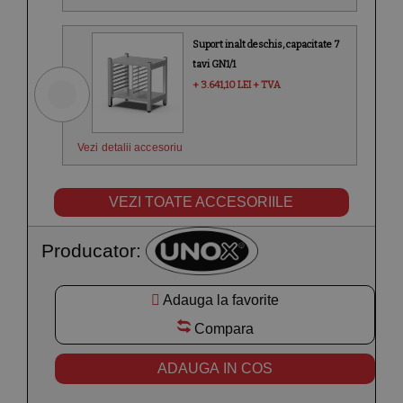
Suport inalt deschis, capacitate 7
tavi GN1/1
+ 3.641,10 LEI + TVA
Vezi detalii accesoriu
VEZI TOATE ACCESORIILE
Producator:
Adauga la favorite
Compara
ADAUGA IN COS