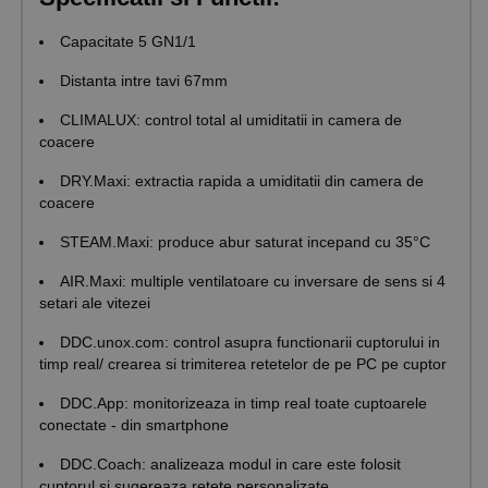
Capacitate 5 GN1/1
Distanta intre tavi 67mm
CLIMALUX: control total al umiditatii in camera de
coacere
DRY.Maxi: extractia rapida a umiditatii din camera de
coacere
STEAM.Maxi: produce abur saturat incepand cu 35°C
AIR.Maxi: multiple ventilatoare cu inversare de sens si 4
setari ale vitezei
DDC.unox.com: control asupra functionarii cuptorului in
timp real/ crearea si trimiterea retetelor de pe PC pe cuptor
DDC.App: monitorizeaza in timp real toate cuptoarele
conectate - din smartphone
DDC.Coach: analizeaza modul in care este folosit
cuptorul si sugereaza retete personalizate