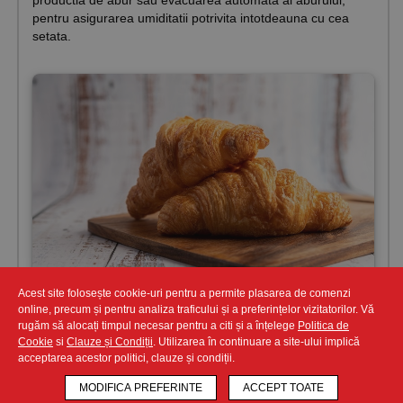
pentru asigurarea umiditatii potrivita intotdeauna cu cea
setata.
Acest site folosește cookie-uri pentru a permite plasarea de comenzi
online, precum și pentru analiza traficului și a preferințelor vizitatorilor. Vă
rugăm să alocați timpul necesar pentru a citi și a înțelege
Politica de
Cookie
si
Clauze și Condiții
. Utilizarea în continuare a site-ului implică
acceptarea acestor politici, clauze și condiții.
MODIFICA PREFERINTE
ACCEPT TOATE