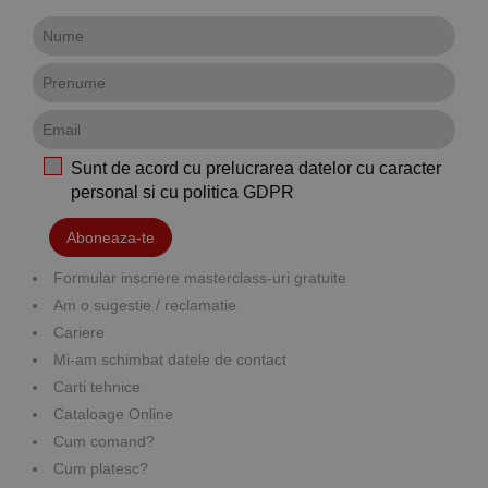
Sunt de acord cu prelucrarea datelor cu caracter
personal si cu
politica GDPR
Aboneaza-te
Formular inscriere masterclass-uri gratuite
Am o sugestie / reclamatie
Cariere
Mi-am schimbat datele de contact
Carti tehnice
Cataloage Online
Cum comand?
Cum platesc?