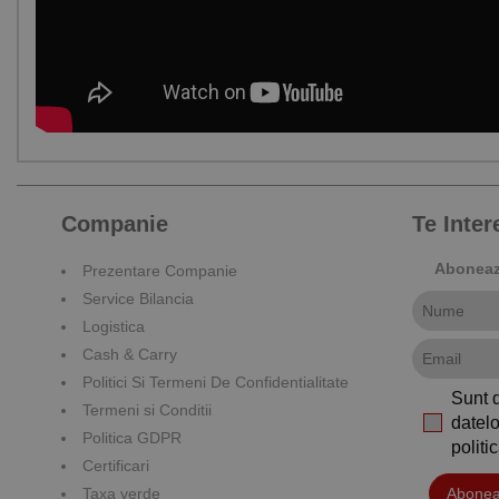
Companie
Te Inte
Aboneaza
Prezentare Companie
Service Bilancia
Logistica
Cash & Carry
Politici Si Termeni De Confidentialitate
Sunt 
Termeni si Conditii
datelo
Politica GDPR
polit
Certificari
Taxa verde
Abonea