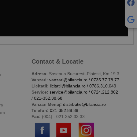
Contact & Locatie
Adresa:
Soseaua Bucuresti-Ploiesti, Km 19.3
a
Vanzari:
vanzari@bilancia.ro
/
0735.77.78.77
Licitatii:
licitatii@bilancia.ro
/
0786.310.049
Service:
service@bilancia.ro
/
0724.212.802
/
021-352.38.68
Vanzari Menaj:
distributie@bilancia.ro
va
Telefon:
021-352.88.88
ara
Fax:
(004) - 021-352.33.33