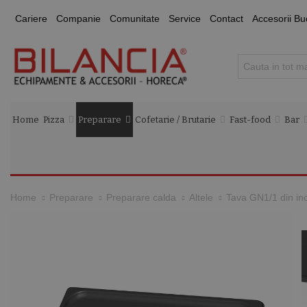
Cariere
Companie
Comunitate
Service
Contact
Accesorii Bu
Home
Pizza
Preparare
Cofetarie / Brutarie
Fast-food
Bar
Tava GN1/1 din ino
Home
Preparare
Preparare calda
Altele