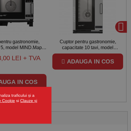
pentru gastronomie,
Cuptor pentru gastronomie,
e 5, model MIND.Maps
capacitate 10 tavi, model
utere 9300 W, Unox
MIND.Maps Plus, alimentare
8,00 LEI
+ TVA
380V, putere 18500W, Unox
ADAUGA IN COS
AUGA IN COS
liza traficului și a
de Cookie
si
Clauze și