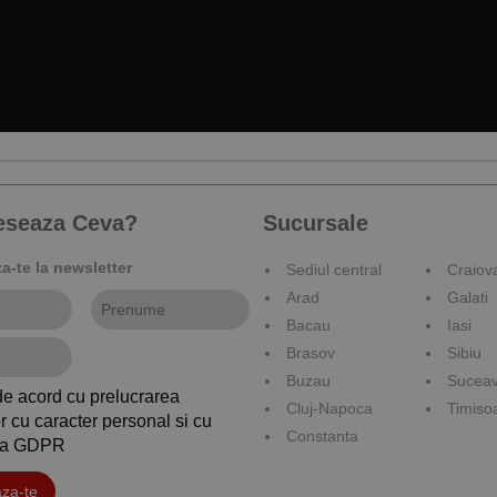
reseaza Ceva?
Sucursale
-te la newsletter
Sediul central
Craiov
Arad
Galati
Bacau
Iasi
Brasov
Sibiu
Buzau
Sucea
de acord cu prelucrarea
Cluj-Napoca
Timiso
r cu caracter personal si cu
Constanta
ica GDPR
za-te