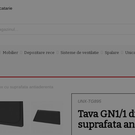
catarie
Mobilier
Depozitare rece
Sisteme de ventilatie
Spalare
Unica
x cu suprafata antiaderenta
UNX-TG895
Tava GN1/1 d
suprafata an