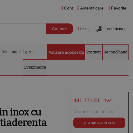
Cont
Autentificare
Favorite
Cautare
Cos
Cere Oferta
 folosinta
Igiena
Promotii
Second hand
Vanzare accelerata
Evenimente
481,77 LEI
in inox cu
Disponibilitate:
In stoc
tiaderenta
ADAUGA IN COS