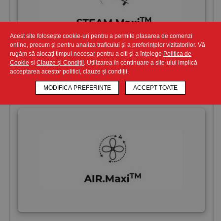
Acest site folosește cookie-uri pentru a permite plasarea de comenzi
online, precum și pentru analiza traficului și a preferințelor vizitatorilor. Vă
rugăm să alocați timpul necesar pentru a citi și a înțelege
Politica de
Cookie
si
Clauze și Condiții
. Utilizarea în continuare a site-ului implică
STEAM.Maxi
acceptarea acestor politici, clauze și condiții.
Puterea aburului sta in mainile tale.
MODIFICA PREFERINTE
ACCEPT TOATE